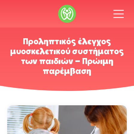
Προληπτικός έλεγχος
μυοσκελετικού συστήματος
των παιδιών – Πρώιμη
παρέμβαση