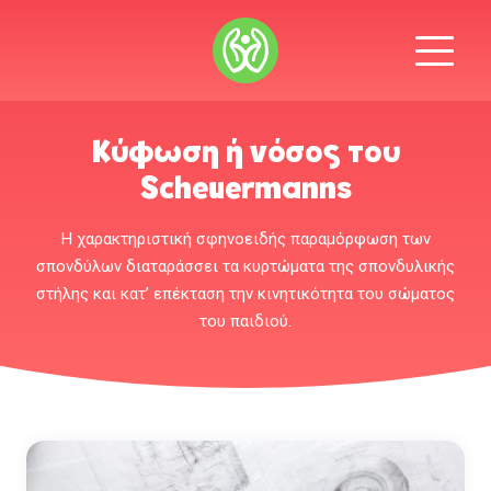
Κύφωση ή νόσος του
Scheuermanns
Η χαρακτηριστική σφηνοειδής παραμόρφωση των
σπονδύλων διαταράσσει τα κυρτώματα της σπονδυλικής
στήλης και κατ’ επέκταση την κινητικότητα του σώματος
του παιδιού.