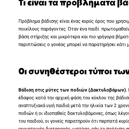
Τι είναι τα προβλήματα βά
Πρόβλημα βάδισης είναι ένας ευρύς όρος που χρησι
ποικίλους παράγοντες. Όταν ένα παιδί πρωτομαθαίνε
βάση στήριξης και μικρότερα και πιο γρήγορα βήματ
περιπτώσεις ο γονέας μπορεί να παρατηρήσει κάτι μ
Οι συνηθέστεροι τύποι τ
Βάδιση στις μύτες των ποδιών (Δακτυλοβάμων).
έδαφος κατά την αρχική φάση του κύκλου της βάδισ
αναπτυξιακά υγιή παιδιά μετά την ηλικία των 2 χρονώ
ποδιών ή οι ιδιοπαθείς δακτυλοβάμονες, όπως λέγον
του παιδιού, οι γονείς παρατηρούν ότι περπατά κυρί
ψυχιατρικές διαταραχές, ωστόσο, εάν το πρότυπο αυτό