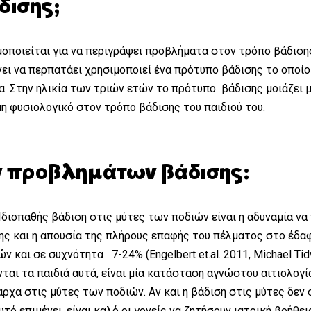
δισης;
μοποιείται για να περιγράψει προβλήματα στον τρόπο βάδιση
ι να περπατάει χρησιμοποιεί ένα πρότυπο βάδισης το οποίο 
α. Στην ηλικία των τριών ετών το πρότυπο βάδισης μοιάζει μ
η φυσιολογικό στον τρόπο βάδισης του παιδιού του.
ων προβλημάτων βάδισης:
Ιδιοπαθής βάδιση στις μύτες των ποδιών είναι η αδυναμία ν
ης και η απουσία της πλήρους επαφής του πέλματος στο έδαφ
ν και σε συχνότητα 7-24% (Engelbert et.al. 2011, Michael Ti
ται τα παιδιά αυτά, είναι μία κατάσταση αγνώστου αιτιολογί
αρχα στις μύτες των ποδιών. Αν και η βάδιση στις μύτες δεν
 επιμένει, είναι καλό οι γονείς να ζητήσουν ιατρική βοήθεια 